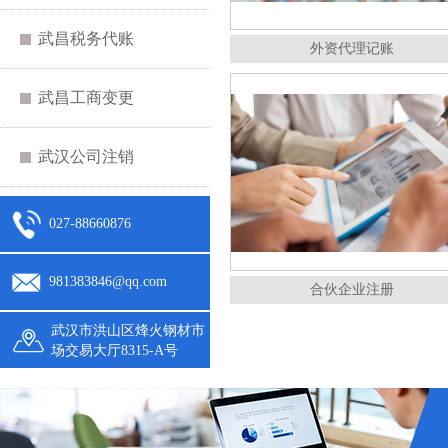
武昌税务代账
外资代理记账
武昌工商变更
武汉公司注销
027-88660876
981383846@qq.com
合伙企业注册
武汉市洪山区烽火钢材市
场交易大厅8315-A号