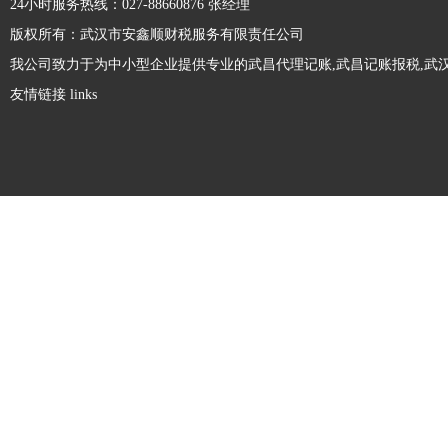
24小时服务热线：027-88660876 张经理
到工商部门稽查，为企业带来相关处罚。那
版权所有：武汉市安鑫顺财税服务有限责任公司
注册劳务公司和人力资源公司有什么区别？
么，公司经营范围变更需要多久呢?接下
我公司致力于为中小型企业提供专业的武昌代理记账,武昌记账报税,武汉
来，本文来...
劳务公司和人力资源公司都属于对企业输送
友情链接 links
劳务人才，但是很多人不是很清楚两者有什
么不同，接下来精财小编做了相关整理，一
起来看下吧。注册劳务公司和人力资源公司
有限责任公司最低注册资本是多少？
区别：1.服务内容不同人力资源公司公司服
务内容...
在设立股份有限责任公司的时候，需要满足
法律规定的最低注册资本要求，那么大家知
道股份有限责任公司最低注册资本是多少钱
吗？1、公司法规定，有限责任公司的注册
没有注册地址可以注册公司吗?
资本的最低限额，是由公司的经营活动而规
定的。我国...
大家都知道，注册公司必须提供符合工商部
门要求的注册地址，这样才能顺利完成工商
登记。不过，有些创业 出于种种原因(如资
金不到位，无法租赁到合适的办公场地
注册一家一人有限责任公司有啥优缺点？
等)，会存在不能获取注册地址的情形。因