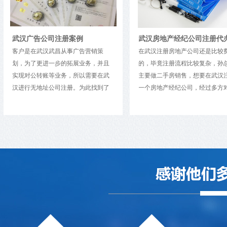
武汉房地产经纪公司注册代办案例
策
在武汉注册房地产公司还是比较费事
武汉武昌区很多中小企
并且
的，毕竟注册流程比较复杂，孙总是
的财务人员来记账和报
在武
主要做二手房销售，想要在武汉注册
财务人员的成本也挺高
到了
一个房地产经纪公司，经过多方对比
业将记账和报税的工作
费3天
服务和费用，选择了我们精财汇智，
账公司或者专业的财务
提供
主要是相信我们前工商局顾问。武汉
报的情况下，企业只需
有股
房地产经纪公司注册概况如下：一.房
务公司200元左右的费
，公
地产经纪公司名称：北京某某房地产
账服务内容包括：1、
股东出
经纪有限公司二.房地产经纪公司注册
据;2、建账;3、财务核
围，
资本：100万元。三.房地产经纪公司
财务报表;5、税款代缴
、法
经营范围：房地产经纪。房地产经纪
所得税的纳税申报;7装
尽量
公司注册 公司注册地址选择某区 ...
账、明细账、财税报表;赠