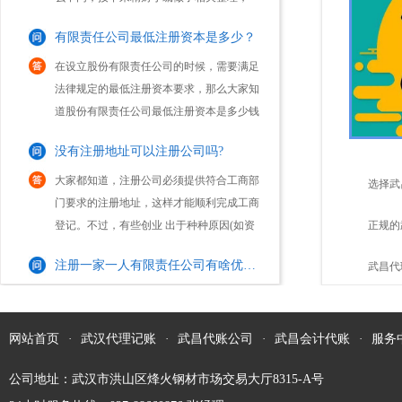
务内容...
在设立股份有限责任公司的时候，需要满足
法律规定的最低注册资本要求，那么大家知
道股份有限责任公司最低注册资本是多少钱
吗？1、公司法规定，有限责任公司的注册
没有注册地址可以注册公司吗?
资本的最低限额，是由公司的经营活动而规
定的。我国...
大家都知道，注册公司必须提供符合工商部
门要求的注册地址，这样才能顺利完成工商
登记。不过，有些创业 出于种种原因(如资
选择武
金不到位，无法租赁到合适的办公场地
注册一家一人有限责任公司有啥优缺点？
等)，会存在不能获取注册地址的情形。因
点？
正规的
此，他们往往...
现在市场中很多创业人员注册公司，会选择
成立一人有限责任公司这一公司类型进行注
怎样的？
武昌代
册。而这类“一人有限责任公司”，通常是指
只有一个自然人股东或一个法人股东的有限
公司更变经营范围需要哪些资料及流程？
责任公司。那么，一人有限责任公司的优缺
网站首页
·
武汉代理记账
·
武昌代账公司
·
武昌会计代账
·
服务
点是什么...
对于市场中的企业来说，如若其在经营期间
公司地址：武汉市洪山区烽火钢材市场交易大厅8315-A号
发生经营业务的改变，那么，其就需及时前
往工商部门办理经营范围变更手续，以免受