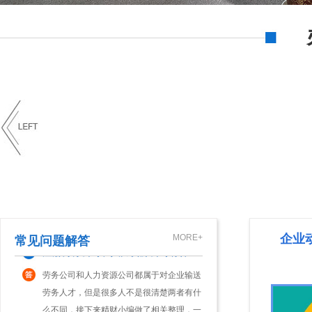
登记。不过，有些创业 出于种种原因(如资
金不到位，无法租赁到合适的办公场地
注册一家一人有限责任公司有啥优缺点？
等)，会存在不能获取注册地址的情形。因
此，他们往往...
现在市场中很多创业人员注册公司，会选择
成立一人有限责任公司这一公司类型进行注
册。而这类“一人有限责任公司”，通常是指
只有一个自然人股东或一个法人股东的有限
公司更变经营范围需要哪些资料及流程？
责任公司。那么，一人有限责任公司的优缺
点是什么...
对于市场中的企业来说，如若其在经营期间
发生经营业务的改变，那么，其就需及时前
往工商部门办理经营范围变更手续，以免受
到工商部门稽查，为企业带来相关处罚。那
注册劳务公司和人力资源公司有什么区别？
么，公司经营范围变更需要多久呢?接下
来，本文来...
劳务公司和人力资源公司都属于对企业输送
企业
MORE+
常见问题解答
劳务人才，但是很多人不是很清楚两者有什
么不同，接下来精财小编做了相关整理，一
起来看下吧。注册劳务公司和人力资源公司
有限责任公司最低注册资本是多少？
区别：1.服务内容不同人力资源公司公司服