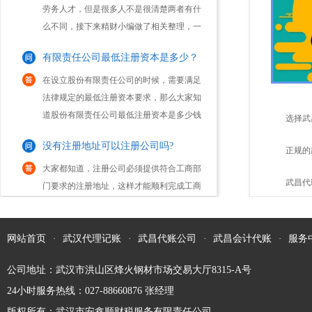
么不同，接下来精财小编做了相关整理，一
起来看下吧。注册劳务公司和人力资源公司
有限责任公司最低注册资本是多少？
区别：1.服务内容不同人力资源公司公司服
务内容...
在设立股份有限责任公司的时候，需要满足
法律规定的最低注册资本要求，那么大家知
道股份有限责任公司最低注册资本是多少钱
吗？1、公司法规定，有限责任公司的注册
选择武
没有注册地址可以注册公司吗?
资本的最低限额，是由公司的经营活动而规
定的。我国...
大家都知道，注册公司必须提供符合工商部
点？
正规的
门要求的注册地址，这样才能顺利完成工商
登记。不过，有些创业 出于种种原因(如资
怎样的？
武昌代
金不到位，无法租赁到合适的办公场地
注册一家一人有限责任公司有啥优缺点？
等)，会存在不能获取注册地址的情形。因
此，他们往往...
现在市场中很多创业人员注册公司，会选择
网站首页
·
武汉代理记账
·
武昌代账公司
·
武昌会计代账
·
服务
成立一人有限责任公司这一公司类型进行注
公司地址：武汉市洪山区烽火钢材市场交易大厅8315-A号
册。而这类“一人有限责任公司”，通常是指
只有一个自然人股东或一个法人股东的有限
24小时服务热线：027-88660876 张经理
公司更变经营范围需要哪些资料及流程？
责任公司。那么，一人有限责任公司的优缺
版权所有：武汉市安鑫顺财税服务有限责任公司