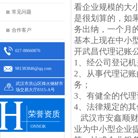
看企业规模的大
常见问题
是很划算的，如
务出纳，一个月
合作客户
基本上现在中小
开
武昌代理记账
027-88660876
1、经公司登记
981383846@qq.com
2、从事代理记
务；
武汉市洪山区烽火钢材市
场交易大厅8315-A号
3、有健全的代
4、法律规定的其
荣誉资质
武汉市安鑫顺财
ONNOR
业为中小型企业提