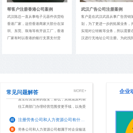
大家都知道，注册公司必须提供符合工商部
帮客户注册香港公司案例
武汉广告公司注册案例
门要求的注册地址，这样才能顺利完成工商
武汉陈总一直从事电子元器件供货给
客户是在武汉武昌从事广告营销
登记。不过，有些创业 出于种种原因(如资
香港厂家，这些香港商家大部分在深
划，为了更进一步的拓展业务，
金不到位，无法租赁到合适的办公场地
圳、东莞、珠海等有开设工厂，香港
实现对公转账等业务，所以需要
注册一家一人有限责任公司有啥优缺点？
等)，会存在不能获取注册地址的情形。因
厂家有时以香港的银行支票支付货
汉进行无地址公司注册。为此找
此，他们往往...
现在市场中很多创业人员注册公司，会选择
款。陈先生一直解决不了安全又直接
我们做广告公司代注册，仅仅花
成立一人有限责任公司这一公司类型进行注
地收款问题。后来，陈先生在香港注
时间全部办理完成。我们为客户
册成立了公司，并在香港开立了银行
册。而这类“一人有限责任公司”，通常是指
了： 1、工商核准名称：提供所
账户，不但解决了长期收款难的问
东、法人和财务的身份证复印件
只有一个自然人股东或一个法人股东的有限
公司更变经营范围需要哪些资料及流程？
题，还得到了客户长期合作的信赖。
司名称3-5个，公司注册资本，股
责任公司。那么，一人有限责任公司的优缺
给陈总注册的香港公司无疑能提供极
资比例及出资期限，公司经营范
点是什么...
对于市场中的企业来说，如若其在经营期间
大的帮助。但由于香港公司注册和维
北京朝阳区公司联系地址、股东
发生经营业务的改变，那么，其就需及时前
企业
MORE+
常见问题解答
护都对代理机构有较高的要求，因此
人和财务的手机号（法人、财务
往工商部门办理经营范围变更手续，以免受
选择一家专业且有责任...
提供...
到工商部门稽查，为企业带来相关处罚。那
注册劳务公司和人力资源公司有什么区别？
么，公司经营范围变更需要多久呢?接下
来，本文来...
劳务公司和人力资源公司都属于对企业输送
劳务人才，但是很多人不是很清楚两者有什