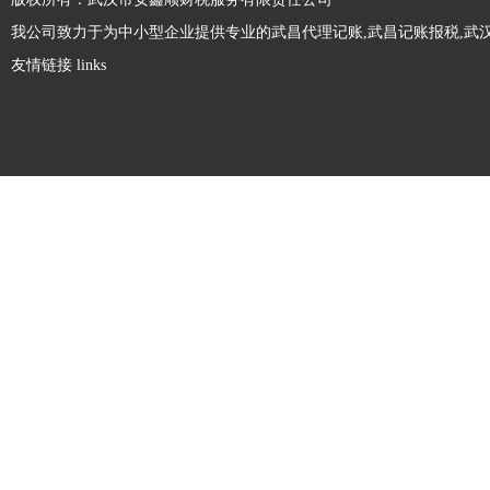
点是什么...
对于市场中的企业来说，如若其在经营期间
我公司致力于为中小型企业提供专业的武昌代理记账,武昌记账报税,武汉
发生经营业务的改变，那么，其就需及时前
友情链接 links
往工商部门办理经营范围变更手续，以免受
到工商部门稽查，为企业带来相关处罚。那
注册劳务公司和人力资源公司有什么区别？
么，公司经营范围变更需要多久呢?接下
来，本文来...
劳务公司和人力资源公司都属于对企业输送
劳务人才，但是很多人不是很清楚两者有什
么不同，接下来精财小编做了相关整理，一
起来看下吧。注册劳务公司和人力资源公司
有限责任公司最低注册资本是多少？
区别：1.服务内容不同人力资源公司公司服
务内容...
在设立股份有限责任公司的时候，需要满足
法律规定的最低注册资本要求，那么大家知
道股份有限责任公司最低注册资本是多少钱
吗？1、公司法规定，有限责任公司的注册
没有注册地址可以注册公司吗?
资本的最低限额，是由公司的经营活动而规
定的。我国...
大家都知道，注册公司必须提供符合工商部
门要求的注册地址，这样才能顺利完成工商
登记。不过，有些创业 出于种种原因(如资