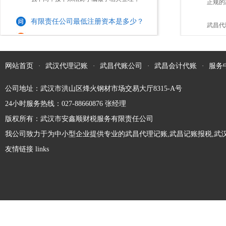
点？
正规的
有限责任公司最低注册资本是多少？
区别：1.服务内容不同人力资源公司公司服
务内容...
在设立股份有限责任公司的时候，需要满足
怎样的？
武昌代
法律规定的最低注册资本要求，那么大家知
道股份有限责任公司最低注册资本是多少钱
吗？1、公司法规定，有限责任公司的注册
网站首页
·
武汉代理记账
·
武昌代账公司
·
武昌会计代账
·
服务
没有注册地址可以注册公司吗?
资本的最低限额，是由公司的经营活动而规
定的。我国...
大家都知道，注册公司必须提供符合工商部
公司地址：武汉市洪山区烽火钢材市场交易大厅8315-A号
门要求的注册地址，这样才能顺利完成工商
24小时服务热线：027-88660876 张经理
登记。不过，有些创业 出于种种原因(如资
版权所有：武汉市安鑫顺财税服务有限责任公司
金不到位，无法租赁到合适的办公场地
注册一家一人有限责任公司有啥优缺点？
我公司致力于为中小型企业提供专业的武昌代理记账,武昌记账报税,武汉
等)，会存在不能获取注册地址的情形。因
此，他们往往...
友情链接 links
现在市场中很多创业人员注册公司，会选择
成立一人有限责任公司这一公司类型进行注
册。而这类“一人有限责任公司”，通常是指
只有一个自然人股东或一个法人股东的有限
公司更变经营范围需要哪些资料及流程？
责任公司。那么，一人有限责任公司的优缺
点是什么...
对于市场中的企业来说，如若其在经营期间
发生经营业务的改变，那么，其就需及时前