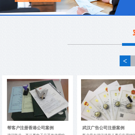
<
没有注册地址可以注册公司吗?
大家都知道，注册公司必须提供符合工商部
门要求的注册地址，这样才能顺利完成工商
武汉广告公司注册案例