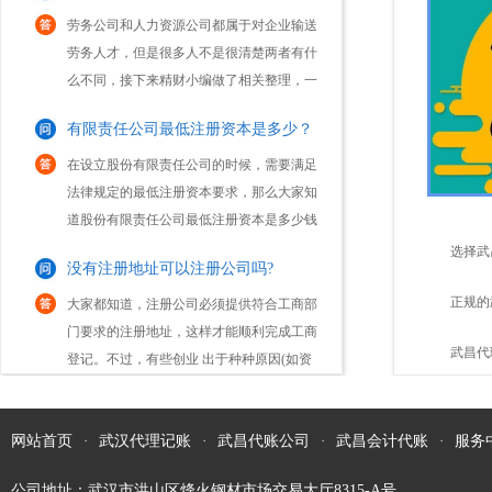
劳务人才，但是很多人不是很清楚两者有什
么不同，接下来精财小编做了相关整理，一
起来看下吧。注册劳务公司和人力资源公司
有限责任公司最低注册资本是多少？
区别：1.服务内容不同人力资源公司公司服
务内容...
在设立股份有限责任公司的时候，需要满足
法律规定的最低注册资本要求，那么大家知
道股份有限责任公司最低注册资本是多少钱
吗？1、公司法规定，有限责任公司的注册
没有注册地址可以注册公司吗?
资本的最低限额，是由公司的经营活动而规
选择武
定的。我国...
大家都知道，注册公司必须提供符合工商部
门要求的注册地址，这样才能顺利完成工商
点？
正规的
登记。不过，有些创业 出于种种原因(如资
怎样的？
武昌代
金不到位，无法租赁到合适的办公场地
注册一家一人有限责任公司有啥优缺点？
等)，会存在不能获取注册地址的情形。因
此，他们往往...
现在市场中很多创业人员注册公司，会选择
成立一人有限责任公司这一公司类型进行注
网站首页
·
武汉代理记账
·
武昌代账公司
·
武昌会计代账
·
服务
册。而这类“一人有限责任公司”，通常是指
公司地址：武汉市洪山区烽火钢材市场交易大厅8315-A号