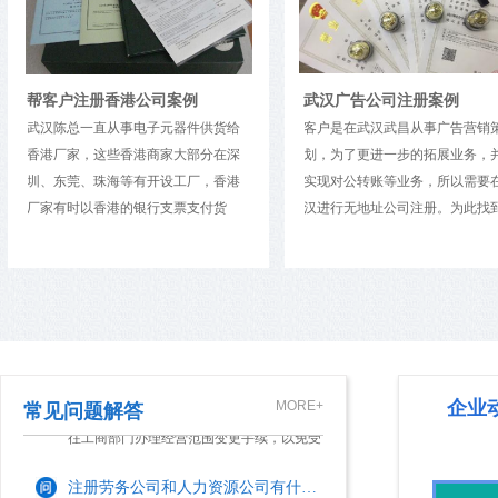
没有注册地址可以注册公司吗?
大家都知道，注册公司必须提供符合工商部
门要求的注册地址，这样才能顺利完成工商
武汉广告公司注册案例
登记。不过，有些创业 出于种种原因(如资
给
客户是在武汉武昌从事广告营销策
在武汉注册房地产公司还
金不到位，无法租赁到合适的办公场地
深
划，为了更进一步的拓展业务，并且
的，毕竟注册流程比较复
注册一家一人有限责任公司有啥优缺点？
等)，会存在不能获取注册地址的情形。因
港
实现对公转账等业务，所以需要在武
主要做二手房销售，想要
此，他们往往...
汉进行无地址公司注册。为此找到了
现在市场中很多创业人员注册公司，会选择
一个房地产经纪公司，经
接
我们做广告公司代注册，仅仅花费3天
服务和费用，选择了我们
成立一人有限责任公司这一公司类型进行注
注
时间全部办理完成。我们为客户提供
主要是相信我们前工商局
册。而这类“一人有限责任公司”，通常是指
行
了： 1、工商核准名称：提供所有股
房地产经纪公司注册概况如
只有一个自然人股东或一个法人股东的有限
公司更变经营范围需要哪些资料及流程？
东、法人和财务的身份证复印件，公
地产经纪公司名称：北京
责任公司。那么，一人有限责任公司的优缺
。
司名称3-5个，公司注册资本，股东出
经纪有限公司二.房地产经
点是什么...
对于市场中的企业来说，如若其在经营期间
极
资比例及出资期限，公司经营范围，
资本：100万元。三.房地
发生经营业务的改变，那么，其就需及时前
维
北京朝阳区公司联系地址、股东、法
经营范围：房地产经纪。
往工商部门办理经营范围变更手续，以免受
企业
MORE+
常见问题解答
此
人和财务的手机号（法人、财务尽量
公司注册 公司注册地址选择某
到工商部门稽查，为企业带来相关处罚。那
提供...
注册劳务公司和人力资源公司有什么区别？
么，公司经营范围变更需要多久呢?接下
来，本文来...
劳务公司和人力资源公司都属于对企业输送