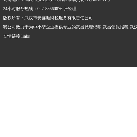
只有一个自然人股东或一个法人股东的有限
公司更变经营范围需要哪些资料及流程？
责任公司。那么，一人有限责任公司的优缺
24小时服务热线：027-88660876 张经理
点是什么...
对于市场中的企业来说，如若其在经营期间
版权所有：武汉市安鑫顺财税服务有限责任公司
发生经营业务的改变，那么，其就需及时前
我公司致力于为中小型企业提供专业的武昌代理记账,武昌记账报税,武汉
往工商部门办理经营范围变更手续，以免受
友情链接 links
到工商部门稽查，为企业带来相关处罚。那
注册劳务公司和人力资源公司有什么区别？
么，公司经营范围变更需要多久呢?接下
来，本文来...
劳务公司和人力资源公司都属于对企业输送
劳务人才，但是很多人不是很清楚两者有什
么不同，接下来精财小编做了相关整理，一
起来看下吧。注册劳务公司和人力资源公司
有限责任公司最低注册资本是多少？
区别：1.服务内容不同人力资源公司公司服
务内容...
在设立股份有限责任公司的时候，需要满足
法律规定的最低注册资本要求，那么大家知
道股份有限责任公司最低注册资本是多少钱
吗？1、公司法规定，有限责任公司的注册
没有注册地址可以注册公司吗?
资本的最低限额，是由公司的经营活动而规
定的。我国...
大家都知道，注册公司必须提供符合工商部