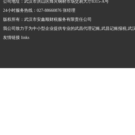
公司地址：武汉市洪山区烽火钢材市场交易大厅8315-A号
发生经营业务的改变，那么，其就需及时前
24小时服务热线：027-88660876 张经理
往工商部门办理经营范围变更手续，以免受
版权所有：武汉市安鑫顺财税服务有限责任公司
到工商部门稽查，为企业带来相关处罚。那
注册劳务公司和人力资源公司有什么区别？
我公司致力于为中小型企业提供专业的武昌代理记账,武昌记账报税,武汉
么，公司经营范围变更需要多久呢?接下
友情链接 links
来，本文来...
劳务公司和人力资源公司都属于对企业输送
劳务人才，但是很多人不是很清楚两者有什
么不同，接下来精财小编做了相关整理，一
起来看下吧。注册劳务公司和人力资源公司
有限责任公司最低注册资本是多少？
区别：1.服务内容不同人力资源公司公司服
务内容...
在设立股份有限责任公司的时候，需要满足
法律规定的最低注册资本要求，那么大家知
道股份有限责任公司最低注册资本是多少钱
吗？1、公司法规定，有限责任公司的注册
没有注册地址可以注册公司吗?
资本的最低限额，是由公司的经营活动而规
定的。我国...
大家都知道，注册公司必须提供符合工商部
门要求的注册地址，这样才能顺利完成工商
登记。不过，有些创业 出于种种原因(如资