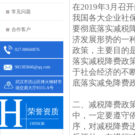
在2019年3月
常见问题
我国各大企业社
要彻底落实减税
合作客户
济发展形势的一
政策，主要目的
027-88660876
落实减税降费政
981383846@qq.com
于社会经济的不
底落实减免降费
武汉市洪山区烽火钢材市
场交易大厅8315-A号
二、减税降费政
荣誉资质
中，一定要遵守
ONNOR
序，对减税降费