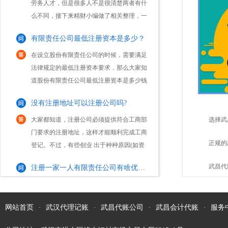
起来看下吧。注册劳务公司和人力资源公司
有限责任公司最低注册资本是多少？
区别：1.服务内容不同人力资源公司公司服
务内容...
在设立股份有限责任公司的时候，需要满足
法律规定的最低注册资本要求，那么大家知
道股份有限责任公司最低注册资本是多少钱
吗？1、公司法规定，有限责任公司的注册
没有注册地址可以注册公司吗?
资本的最低限额，是由公司的经营活动而规
定的。我国...
大家都知道，注册公司必须提供符合工商部
门要求的注册地址，这样才能顺利完成工商
选择武
登记。不过，有些创业 出于种种原因(如资
金不到位，无法租赁到合适的办公场地
点？
正规的
注册一家一人有限责任公司有啥优缺点？
等)，会存在不能获取注册地址的情形。因
此，他们往往...
现在市场中很多创业人员注册公司，会选择
怎样的？
武昌代
成立一人有限责任公司这一公司类型进行注
册。而这类“一人有限责任公司”，通常是指
只有一个自然人股东或一个法人股东的有限
网站首页
·
武汉代理记账
·
武昌代账公司
·
武昌会计代账
·
服务
公司更变经营范围需要哪些资料及流程？
责任公司。那么，一人有限责任公司的优缺
点是什么...
对于市场中的企业来说，如若其在经营期间