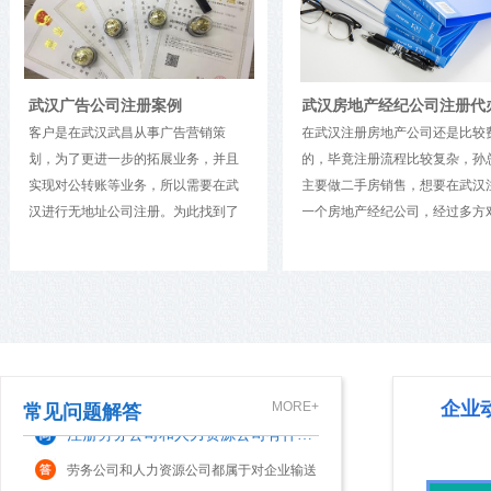
大家都知道，注册公司必须提供符合工商部
门要求的注册地址，这样才能顺利完成工商
登记。不过，有些创业 出于种种原因(如资
金不到位，无法租赁到合适的办公场地
武汉广告公司注册案例
注册一家一人有限责任公司有啥优缺点？
等)，会存在不能获取注册地址的情形。因
客户是在武汉武昌从事广告营销策
在武汉注册房地产公司还是比较
此，他们往往...
现在市场中很多创业人员注册公司，会选择
划，为了更进一步的拓展业务，并且
的，毕竟注册流程比较复杂，孙
成立一人有限责任公司这一公司类型进行注
实现对公转账等业务，所以需要在武
主要做二手房销售，想要在武汉
册。而这类“一人有限责任公司”，通常是指
汉进行无地址公司注册。为此找到了
一个房地产经纪公司，经过多方
只有一个自然人股东或一个法人股东的有限
我们做广告公司代注册，仅仅花费3天
服务和费用，选择了我们精财汇
公司更变经营范围需要哪些资料及流程？
责任公司。那么，一人有限责任公司的优缺
时间全部办理完成。我们为客户提供
主要是相信我们前工商局顾问。
点是什么...
对于市场中的企业来说，如若其在经营期间
了： 1、工商核准名称：提供所有股
房地产经纪公司注册概况如下：一
发生经营业务的改变，那么，其就需及时前
东、法人和财务的身份证复印件，公
地产经纪公司名称：北京某某房
往工商部门办理经营范围变更手续，以免受
司名称3-5个，公司注册资本，股东出
经纪有限公司二.房地产经纪公司
到工商部门稽查，为企业带来相关处罚。那
资比例及出资期限，公司经营范围，
资本：100万元。三.房地产经纪
注册劳务公司和人力资源公司有什么区别？
么，公司经营范围变更需要多久呢?接下
北京朝阳区公司联系地址、股东、法
经营范围：房地产经纪。房地产
企业
MORE+
常见问题解答
人和财务的手机号（法人、财务尽量
来，本文来...
公司注册 公司注册地址选择某区 ..
劳务公司和人力资源公司都属于对企业输送
提供...
劳务人才，但是很多人不是很清楚两者有什
么不同，接下来精财小编做了相关整理，一